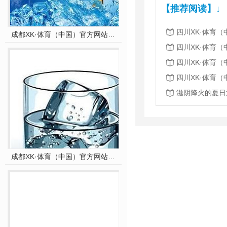
【推荐阅读】↓
四川XK·体育（中
成都XK·体育（中国）官方网站-XK SPORTS 加工
四川XK·体育（中
成都XK·体育（中国）官方网站-XK SPORTS 批发