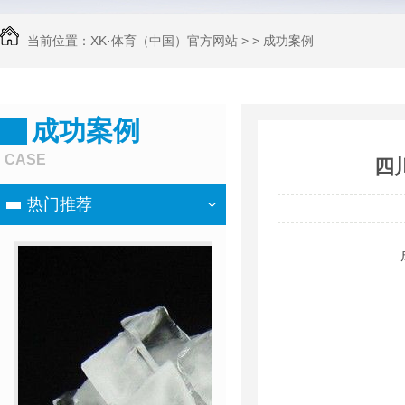
当前位置：
XK·体育（中国）官方网站
> >
成功案例
成功案例
CASE
四
热门推荐