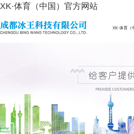
XK·体育（中国）官方网站
XK·体育（
国）官方网站
XK SPORT