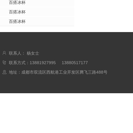
百搭冰杯
百搭冰杯
百搭冰杯
联系人： 杨女士
联系方式：13881927995 13880517177
地址：成都市双流区西航港工业开发区腾飞三路488号