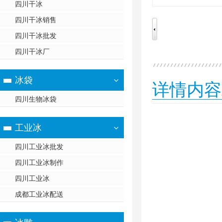
四川干冰
四川干冰销售
四川干冰批发
四川干冰厂
冰袋
详情内容
四川生物冰袋
工业冰
四川工业冰批发
四川工业冰制作
四川工业冰
成都工业冰配送