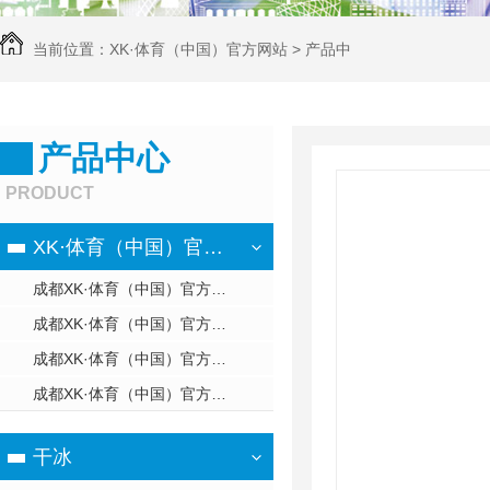
当前位置：
XK·体育（中国）官方网站
>
产品中
心
>
方冰
产品中心
PRODUCT
XK·体育（中国）官方网站-XK SPORTS
成都XK·体育（中国）官方网站-XK SPORTS 制冰厂
成都XK·体育（中国）官方网站-XK SPORTS 块配送
成都XK·体育（中国）官方网站-XK SPORTS 加工
成都XK·体育（中国）官方网站-XK SPORTS 批发
干冰