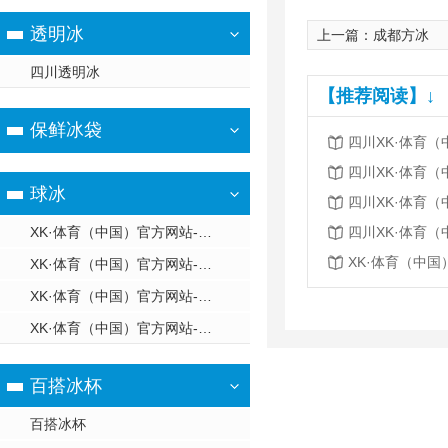
透明冰
上一篇：
成都方冰
四川透明冰
【推荐阅读】↓
保鲜冰袋
四川XK·体育（中
四川XK·体育（中
球冰
XK·体育（中国）官方网站-XK SPORTS 球
XK·体育（中国）官方网站-XK SPORTS 球
XK·体育（中国）官方网站-XK SPORTS 球
XK·体育（中国）官方网站-XK SPORTS 球
百搭冰杯
百搭冰杯