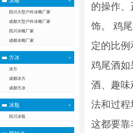
冰雕
的操作、
四川大型户外冰雕厂家
成都大型户外冰雕厂家
饰。 鸡
四川冰雕厂家
成都冰雕厂家
定的比例
方冰
鸡尾酒如
冰方
成都冰方
酒、趣味
成都方冰
法和过程
冰瓶
四川冰瓶
这都要靠