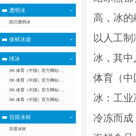
透明冰
高，冰的
四川透明冰
以人工制
保鲜冰袋
冰，其中
球冰
XK·体育（中国）官方网站-XK SPORTS 球
体育（中国
XK·体育（中国）官方网站-XK SPORTS 球
XK·体育（中国）官方网站-XK SPORTS 球
冰：工业
XK·体育（中国）官方网站-XK SPORTS 球
冷冻而成
百搭冰杯
百搭冰杯