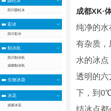
圆柱冰
成都XK·
四川圆柱冰
彩冰
纯净的水
四川彩冰
有杂质，
制冰机
四川制冰机
水的冰点
成都制冰机
透明的六
生物冰袋
下，到0
冰花
成都冰花
结冰点都