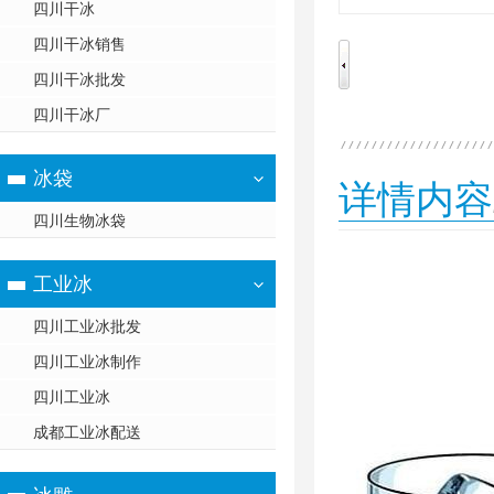
四川干冰
四川干冰销售
四川干冰批发
四川干冰厂
冰袋
详情内容
四川生物冰袋
工业冰
四川工业冰批发
四川工业冰制作
四川工业冰
成都工业冰配送