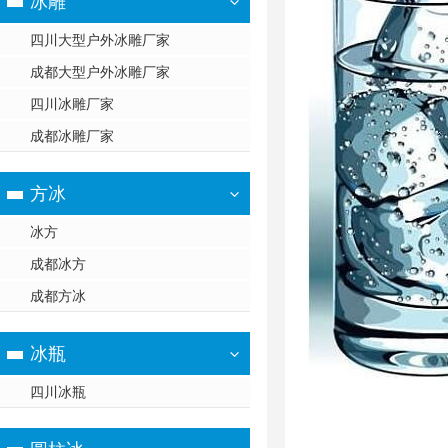
冰雕
四川大型户外冰雕厂家
成都大型户外冰雕厂家
四川冰雕厂家
成都冰雕厂家
方冰
冰方
成都冰方
成都方冰
冰瓶
四川冰瓶