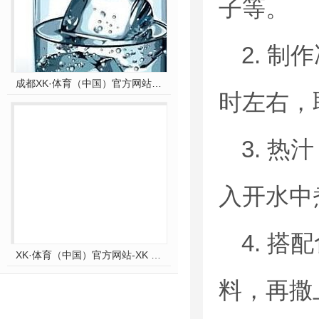
子等。
2. 
成都XK·体育（中国）官方网站-XK SPORTS 批发
时左右，
3. 
入开水中
4. 
XK·体育（中国）官方网站-XK SPORTS 批发
料，再撒