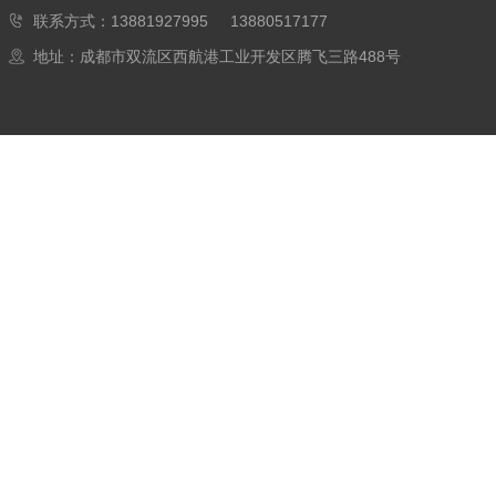
联系方式：13881927995 13880517177
地址：成都市双流区西航港工业开发区腾飞三路488号