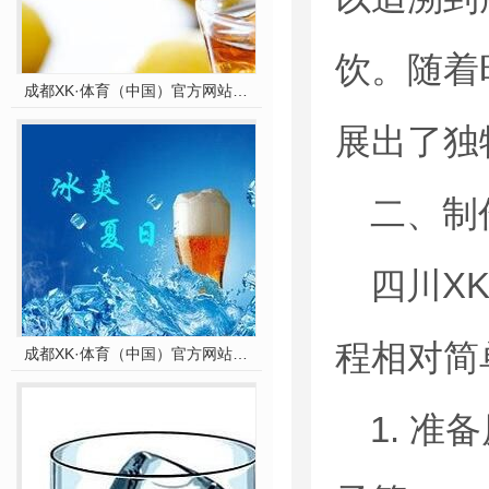
饮。随着
成都XK·体育（中国）官方网站-XK SPORTS 块配送
展出了独
二、制
四川XK
程相对简
成都XK·体育（中国）官方网站-XK SPORTS 加工
1. 