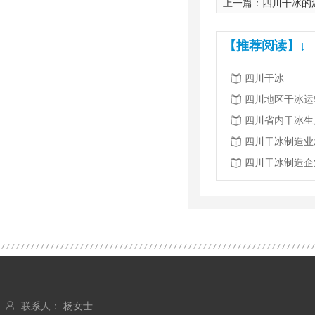
上一篇：
四川干冰的
【推荐阅读】↓
四川干冰
四川地区干冰运
四川省内干冰生
四川干冰制造业
四川干冰制造企
联系人： 杨女士