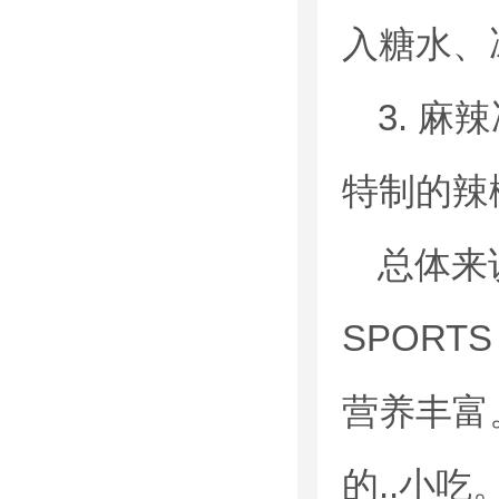
入糖水、
3. 
特制的辣
总体来
SPOR
营养丰富
的..小吃